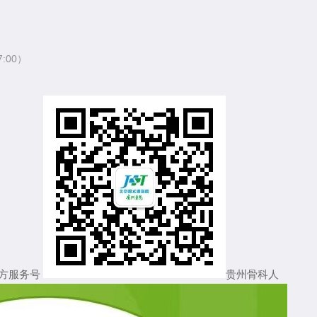
:00）
方服务号
贵州骨科人