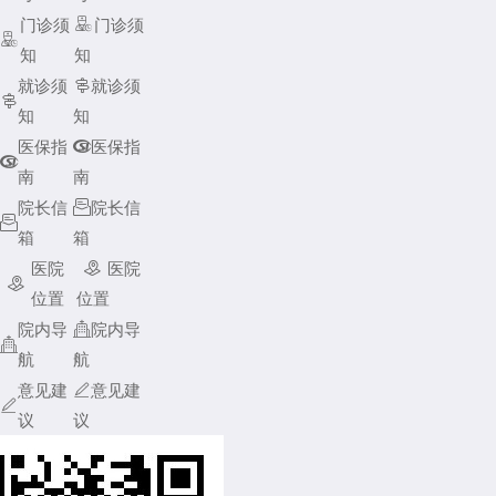
门诊须

门诊须

知
知
就诊须

就诊须

知
知
医保指

医保指

南
南
院长信

院长信

箱
箱
医院

医院

位置
位置
院内导

院内导

航
航
意见建

意见建

议
议