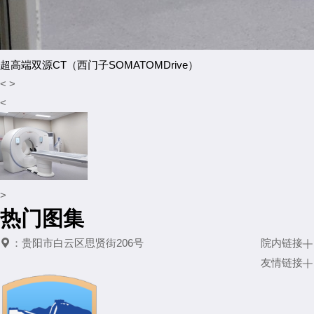
超高端双源CT（西门子SOMATOMDrive）
<
>
<
>
热门图集

：
贵阳市白云区思贤街206号
院内链接

友情链接
